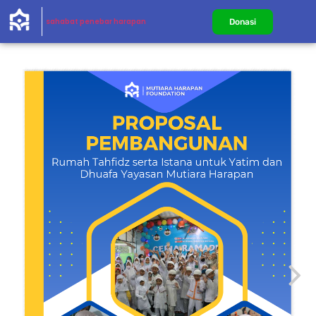
sahabat penebar harapan
Donasi