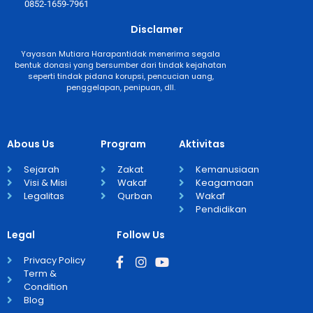
0852-1659-7961
Disclamer
Yayasan Mutiara Harapantidak menerima segala
bentuk donasi yang bersumber dari tindak kejahatan
seperti tindak pidana korupsi, pencucian uang,
penggelapan, penipuan, dll.
Abous Us
Program
Aktivitas
Sejarah
Zakat
Kemanusiaan
Visi & Misi
Wakaf
Keagamaan
Legalitas
Qurban
Wakaf
Pendidikan
Legal
Follow Us
Privacy Policy
Term &
Condition
Blog