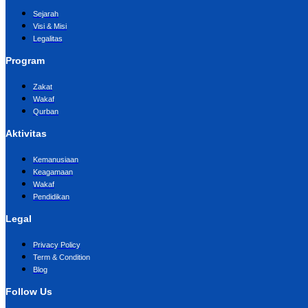
Sejarah
Visi & Misi
Legalitas
Program
Zakat
Wakaf
Qurban
Aktivitas
Kemanusiaan
Keagamaan
Wakaf
Pendidikan
Legal
Privacy Policy
Term & Condition
Blog
Follow Us