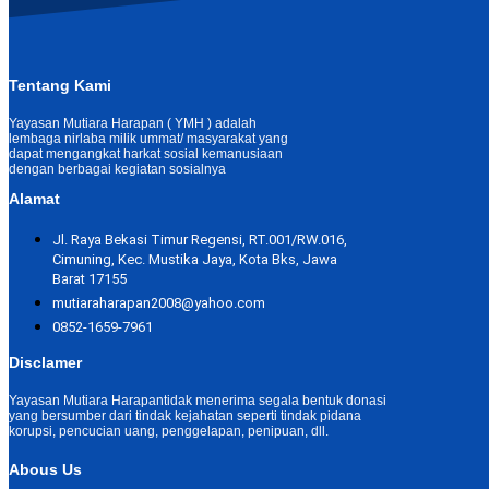
Tentang Kami
Yayasan Mutiara Harapan ( YMH ) adalah
lembaga nirlaba milik ummat/ masyarakat yang
dapat mengangkat harkat sosial kemanusiaan
dengan berbagai kegiatan sosialnya
Alamat
Jl. Raya Bekasi Timur Regensi, RT.001/RW.016,
Cimuning, Kec. Mustika Jaya, Kota Bks, Jawa
Barat 17155
mutiaraharapan2008@yahoo.com
0852-1659-7961
Disclamer
Yayasan Mutiara Harapantidak menerima segala bentuk donasi
yang bersumber dari tindak kejahatan seperti tindak pidana
korupsi, pencucian uang, penggelapan, penipuan, dll.
Abous Us