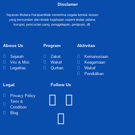
Disclamer
Yayasan Mutiara Harapantidak menerima segala bentuk donasi
yang bersumber dari tindak kejahatan seperti tindak pidana
korupsi, pencucian uang, penggelapan, penipuan, dll.
Abous Us
Program
Aktivitas
Sejarah
Zakat
Kemanusiaan
Visi & Misi
Wakaf
Keagamaan
Legalitas
Qurban
Wakaf
Pendidikan
Legal
Follow Us
Privacy Policy
Term &
Condition
Blog