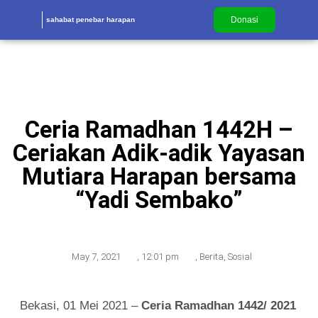
Donasi
sahabat penebar harapan
Ceria Ramadhan 1442H –
Ceriakan Adik-adik Yayasan
Mutiara Harapan bersama
“Yadi Sembako”
May 7, 2021
,
12:01 pm
,
Berita
,
Sosial
Bekasi, 01 Mei 2021 –
Ceria Ramadhan 1442/ 2021