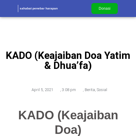
Donasi
sahabat penebar harapan
KADO (Keajaiban Doa Yatim
& Dhua’fa)
April 5, 2021
,
3:08 pm
,
Berita
,
Sosial
KADO (Keajaiban
Doa)