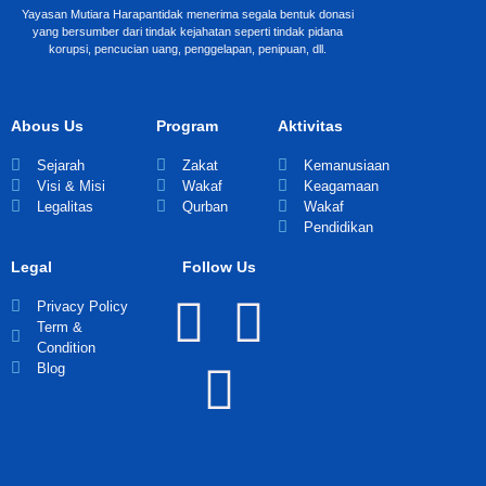
Yayasan Mutiara Harapantidak menerima segala bentuk donasi
yang bersumber dari tindak kejahatan seperti tindak pidana
korupsi, pencucian uang, penggelapan, penipuan, dll.
Abous Us
Program
Aktivitas
Sejarah
Zakat
Kemanusiaan
Visi & Misi
Wakaf
Keagamaan
Legalitas
Qurban
Wakaf
Pendidikan
Legal
Follow Us
Privacy Policy
Term &
Condition
Blog