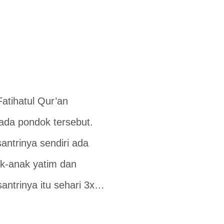
atihatul Qur’an
da pondok tersebut.
antrinya sendiri ada
ak-anak yatim dan
antrinya itu sehari 3x…