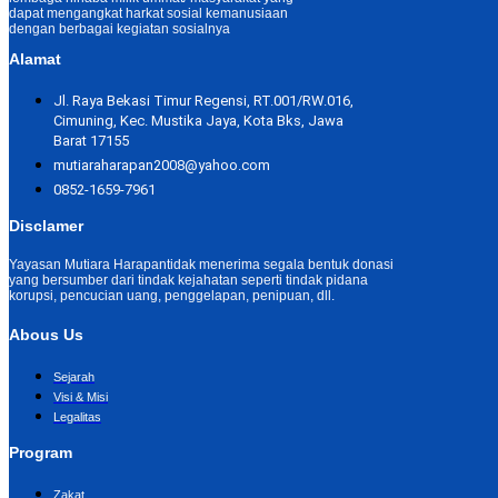
dapat mengangkat harkat sosial kemanusiaan
dengan berbagai kegiatan sosialnya
Alamat
Jl. Raya Bekasi Timur Regensi, RT.001/RW.016,
Cimuning, Kec. Mustika Jaya, Kota Bks, Jawa
Barat 17155
mutiaraharapan2008@yahoo.com
0852-1659-7961
Disclamer
Yayasan Mutiara Harapantidak menerima segala bentuk donasi
yang bersumber dari tindak kejahatan seperti tindak pidana
korupsi, pencucian uang, penggelapan, penipuan, dll.
Abous Us
Sejarah
Visi & Misi
Legalitas
Program
Zakat