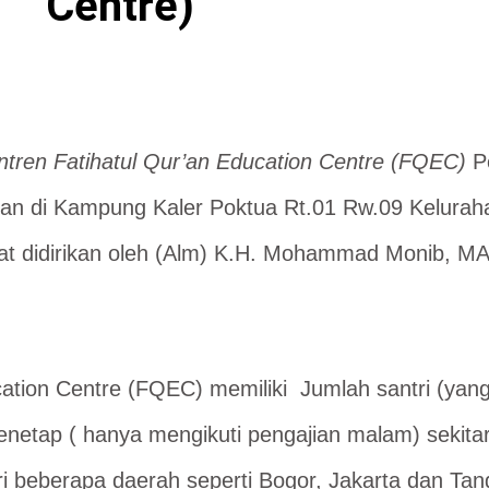
Centre)
tren Fatihatul Qur’an Education Centre (FQEC)
Pe
kan di Kampung Kaler Poktua Rt.01 Rw.09 Kelura
 didirikan oleh (Alm) K.H. Mohammad Monib, MA
ation Centre (FQEC) memiliki Jumlah santri (yan
 menetap ( hanya mengikuti pengajian malam) sekita
ri beberapa daerah seperti Bogor, Jakarta dan Ta