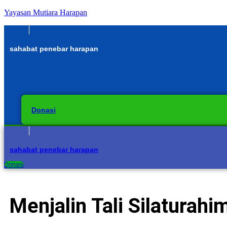
Yayasan Mutiara Harapan
sahabat penebar harapan
Donasi
sahabat penebar harapan
Donasi
Menjalin Tali Silaturah