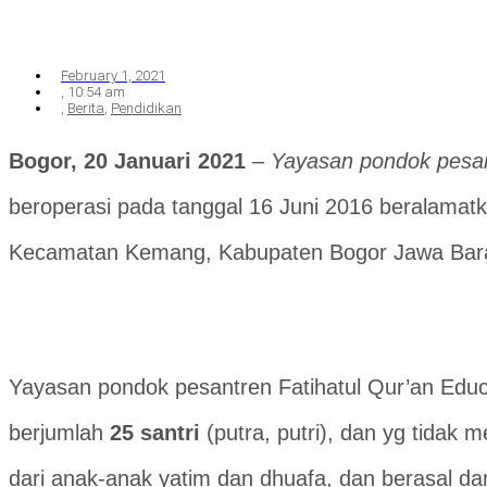
February 1, 2021
,
10:54 am
,
Berita
,
Pendidikan
Bogor, 20 Januari 2021
–
Yayasan pondok pesan
beroperasi pada tanggal 16 Juni 2016 beralamat
Kecamatan Kemang, Kabupaten Bogor Jawa Barat
Yayasan pondok pesantren Fatihatul Qur’an Educ
berjumlah
25 santri
(putra, putri), dan yg tidak
dari anak-anak yatim dan dhuafa, dan berasal da