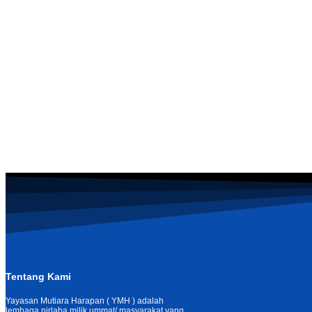
Tentang Kami
Yayasan Mutiara Harapan ( YMH ) adalah
lembaga nirlaba milik ummat/ masyarakat yang