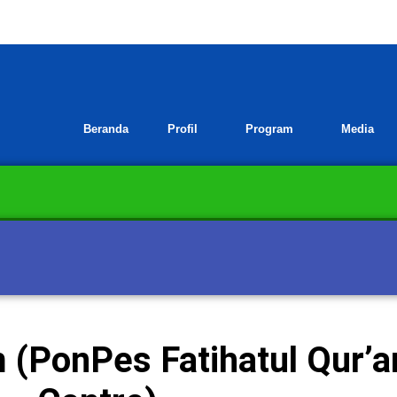
Beranda
Profil
Program
Media
im (PonPes Fatihatul Qur’