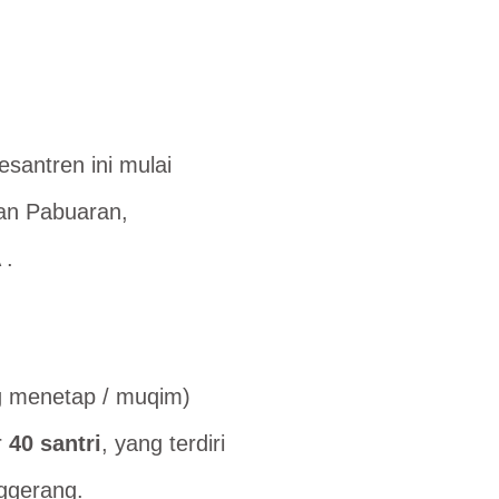
santren ini mulai
han Pabuaran,
 .
g menetap / muqim)
r
40 santri
, yang terdiri
nggerang.