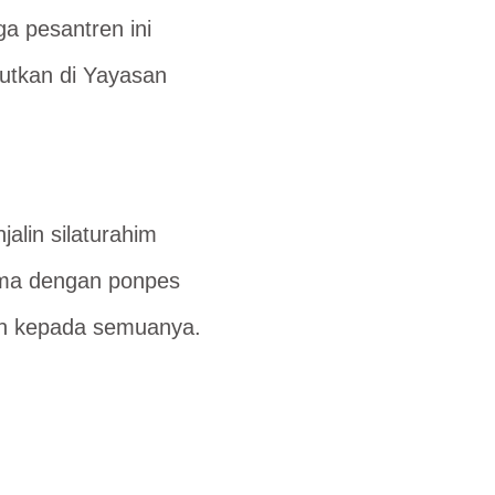
ga pesantren ini
jutkan di Yayasan
alin silaturahim
sama dengan ponpes
an kepada semuanya.