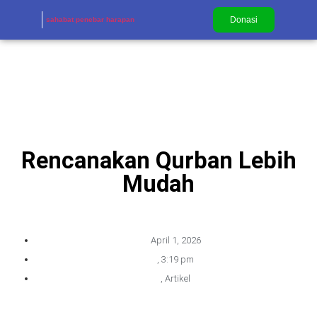
Donasi
sahabat penebar harapan
Rencanakan Qurban Lebih
Mudah
April 1, 2026
,
3:19 pm
,
Artikel