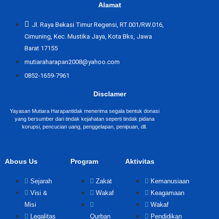
Alamat
Jl. Raya Bekasi Timur Regensi, RT.001/RW.016,
Cimuning, Kec. Mustika Jaya, Kota Bks, Jawa
Barat 17155
mutiaraharapan2008@yahoo.com
0852-1659-7961
Disclamer
Yayasan Mutiara Harapantidak menerima segala bentuk donasi
yang bersumber dari tindak kejahatan seperti tindak pidana
korupsi, pencucian uang, penggelapan, penipuan, dll.
Abous Us
Program
Aktivitas
Sejarah
Zakat
Kemanusiaan
Visi &
Wakaf
Keagamaan
Misi
Wakaf
Legalitas
Qurban
Pendidikan