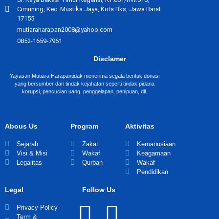
Cimuning, Kec. Mustika Jaya, Kota Bks, Jawa Barat
17155
mutiaraharapan2008@yahoo.com
0852-1659-7961
Disclamer
Yayasan Mutiara Harapantidak menerima segala bentuk donasi
yang bersumber dari tindak kejahatan seperti tindak pidana
korupsi, pencucian uang, penggelapan, penipuan, dll.
Abous Us
Program
Aktivitas
Sejarah
Zakat
Kemanusiaan
Visi & Misi
Wakaf
Keagamaan
Legalitas
Qurban
Wakaf
Pendidikan
Legal
Follow Us
Privacy Policy
Term &