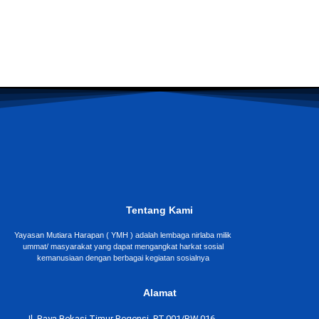
Tentang Kami
Yayasan Mutiara Harapan ( YMH ) adalah lembaga nirlaba milik
ummat/ masyarakat yang dapat mengangkat harkat sosial
kemanusiaan dengan berbagai kegiatan sosialnya
Alamat
Jl. Raya Bekasi Timur Regensi, RT.001/RW.016,